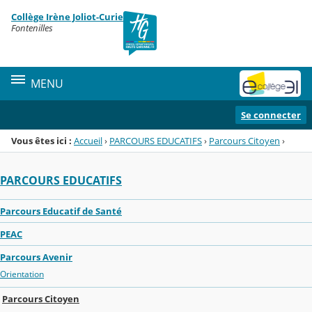
Panneau de gestion des cookies
Collège Irène Joliot-Curie
Menu de la rubrique
Contenu
Fontenilles
MENU
Se connecter
Vous êtes ici :
Accueil
›
PARCOURS EDUCATIFS
›
Parcours Citoyen
›
PARCOURS EDUCATIFS
Parcours Educatif de Santé
PEAC
Parcours Avenir
Orientation
Parcours Citoyen