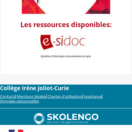
Les ressources disponibles:
Collège Irène Joliot-Curie
Contacts
Mentions légales
Chartes d'utilisation
Assistance
Données personnelles