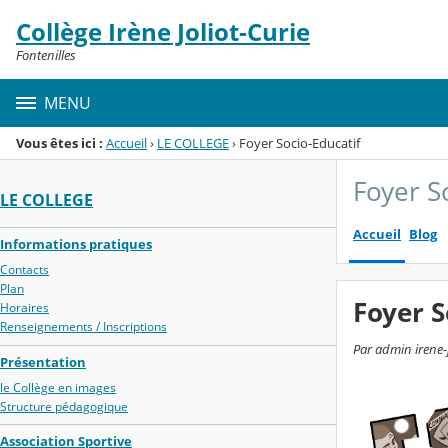
Panneau de gestion des cookies
Collège Irène Joliot-Curie
Menu de la rubrique
Contenu
Fontenilles
MENU
Vous êtes ici :
Accueil
›
LE COLLEGE
›
Foyer Socio-Educatif
Foyer S
LE COLLEGE
Accueil
Blog
Informations pratiques
Contacts
Plan
Foyer S
Horaires
Renseignements / Inscriptions
Par admin irene-
Présentation
le Collège en images
Structure pédagogique
Association Sportive