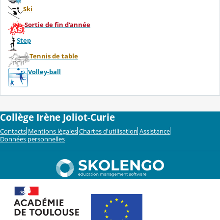
Ski
Sortie de fin d'année
Step
Tennis de table
Volley-ball
Collège Irène Joliot-Curie
Contacts
Mentions légales
Chartes d'utilisation
Assistance
Données personnelles