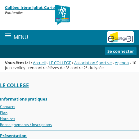
Panneau de gestion des cookies
Collège Irène Joliot-Curie
Menu de la rubrique
Contenu
Fontenilles
MENU
Se connecter
Vous êtes ici :
Accueil
›
LE COLLEGE
›
Association Sportive
›
Agenda
›
10
juin : volley : rencontre élèves de 3° contre 2° du lycée
LE COLLEGE
Informations pratiques
Contacts
Plan
Horaires
Renseignements / Inscriptions
Présentation