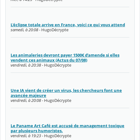
L'éclipse totale arrive en France, voici ce qui vous attend
samedi, à 20:08
- HugoDécrypte
Les animaleries devront payer 1500€ d’amende si elles
vendent ces animaux (Actus du 07/08)
vendredi, à 20:38
- HugoDécrypte
Une IA vient de créer un virus, les chercheurs font une
avancée majeure
vendredi, à 20:08
- HugoDécrypte
Le Paname Art Café est accusé de management toxique
par plusieurs humoristes.
vendredi, à 19:23
- HugoDécrypte