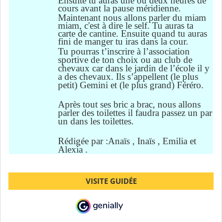
Ensuite tu auras une ou deux heures de
cours avant la pause méridienne.
Maintenant nous allons parler du miam
miam, c'est à dire le self. Tu auras ta
carte de cantine. Ensuite quand tu auras
fini de manger tu iras dans la cour.
Tu pourras t’inscrire à l’association
sportive de ton choix ou au club de
chevaux car dans le jardin de l’école il y
a des chevaux. Ils s’appellent (le plus
petit) G
e
mini et (le plus grand) F
é
r
é
ro.
Après tout ses bric a brac,
n
ous allons
parle
r
des toilette
s
il faudra passez un par
un dans les toilettes.
Rédigée par :Anaïs , Inaïs , Emilia et
Alexia .
VISITE GUIDÉE