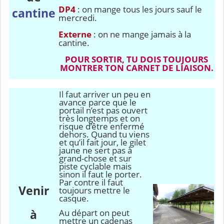
DP4
: on mange tous les jours sauf le
cantine
mercredi.
Externe
: on ne mange jamais à la
cantine.
POUR SORTIR, TU DOIS TOUJOURS
MONTRER TON CARNET DE LIAISON.
Il faut arriver un peu en
avance parce que le
portail n’est pas ouvert
très longtemps et on
risque d’être enfermé
dehors. Quand tu viens
et qu’il fait jour, le gilet
jaune ne sert pas à
grand-chose et sur
piste cyclable mais
sinon il faut le porter.
Par contre il faut
Venir
toujours mettre le
casque.
Au départ on peut
à
mettre un cadenas