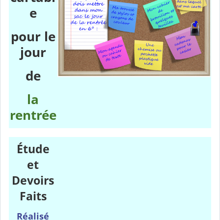
e
pour le
jour
de
la
rentrée
Étude
et
Devoirs
Faits
Réalisé