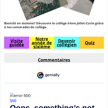
Bientôt en sixième? Découvre le collège Irène Joliot-Curie grâce
à tes camarades du collège.
Notre
Visite
Devenir
année de
Quiz
guidée
collégien
sixième
Commentaires