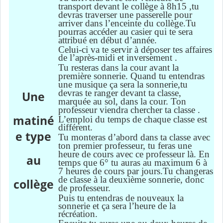
transport devant le collège
à 8h15
,tu
devras traverser une passerelle pour
arriver dans l’enceinte du collège.Tu
pourras accéder au casier qui te sera
attribu
é
en début d’année.
Celui-ci va te servir à déposer tes affaires
de l’après-midi et inversement .
Tu
resteras
d
ans la cour
avant
l
a
première
sonnerie. Quand tu entendras
une musique ça sera la sonnerie,tu
devras te ranger devant ta classe,
Une
marquée au sol,
dans la cour
. Ton
professeur viendra chercher ta classe .
matiné
L’emploi du temps de chaque classe est
différent.
e type
Tu monteras d’abord dans ta classe avec
ton premier professeur, tu feras une
heure de cours avec ce professeur là. En
au
temps que 6°
tu auras
au maximum 6 à
7 heures de cours par jours.Tu changeras
de classe à la deuxième sonnerie,
d
onc
collège
de professeur.
Puis tu entendras de nouveaux la
sonnerie et ça sera l’heure de la
récréation.