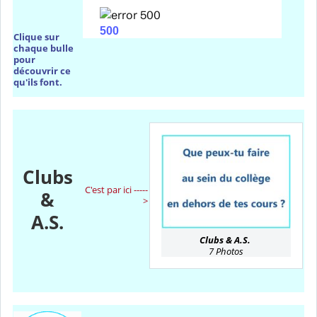
Clique sur
chaque bulle
pour
découvrir ce
qu'ils font.
Clubs
C'est par ici -----
&
>
A.S.
Clubs & A.S.
7 Photos