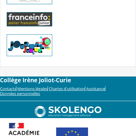
Collège Irène Joliot-Curie
Contacts
Mentions légales
Chartes d'utilisation
Assistance
Données personnelles