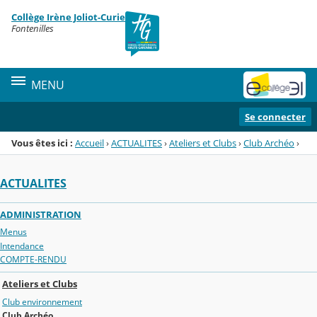
Panneau de gestion des cookies
Collège Irène Joliot-Curie
Menu de la rubrique
Contenu
Fontenilles
MENU
Se connecter
Vous êtes ici :
Accueil
›
ACTUALITES
›
Ateliers et Clubs
›
Club Archéo
›
ACTUALITES
ADMINISTRATION
Menus
Intendance
COMPTE-RENDU
Ateliers et Clubs
Club environnement
Club Archéo