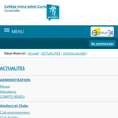
Panneau de gestion des cookies
Collège Irène Joliot-Curie
Menu de la rubrique
Contenu
Fontenilles
MENU
Se connecter
Vous êtes ici :
Accueil
›
ACTUALITES
›
Actions projets
›
ACTUALITES
ADMINISTRATION
Menus
Intendance
COMPTE-RENDU
Ateliers et Clubs
Club environnement
Club Archéo