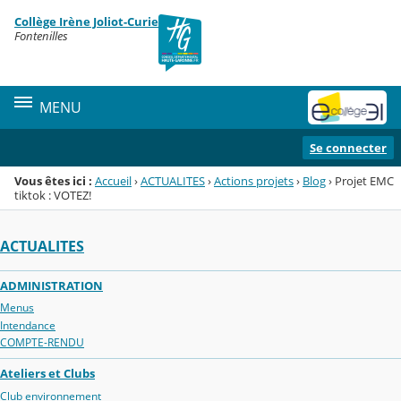
Panneau de gestion des cookies
Collège Irène Joliot-Curie
Menu de la rubrique
Contenu
Fontenilles
MENU
Se connecter
Vous êtes ici :
Accueil
›
ACTUALITES
›
Actions projets
›
Blog
›
Projet EMC
tiktok : VOTEZ!
ACTUALITES
ADMINISTRATION
Menus
Intendance
COMPTE-RENDU
Ateliers et Clubs
Club environnement