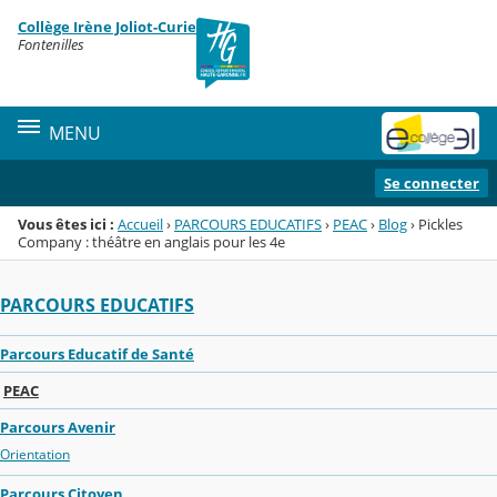
Panneau de gestion des cookies
Collège Irène Joliot-Curie
Menu de la rubrique
Contenu
Fontenilles
MENU
Se connecter
Vous êtes ici :
Accueil
›
PARCOURS EDUCATIFS
›
PEAC
›
Blog
›
Pickles
Company : théâtre en anglais pour les 4e
PARCOURS EDUCATIFS
Parcours Educatif de Santé
PEAC
Parcours Avenir
Orientation
Parcours Citoyen