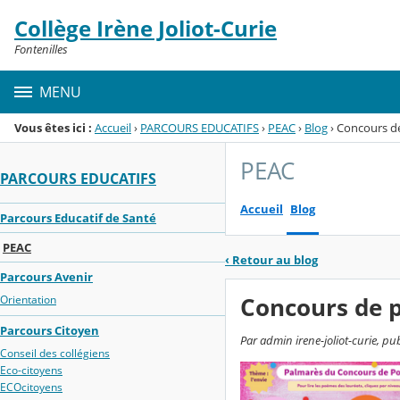
Panneau de gestion des cookies
Collège Irène Joliot-Curie
Menu de la rubrique
Contenu
Fontenilles
MENU
Vous êtes ici :
Accueil
›
PARCOURS EDUCATIFS
›
PEAC
›
Blog
›
Concours de
PEAC
PARCOURS EDUCATIFS
Accueil
Blog
Parcours Educatif de Santé
PEAC
‹
Retour au blog
Parcours Avenir
Concours de p
Orientation
Parcours Citoyen
Par admin irene-joliot-curie, pu
Conseil des collégiens
Eco-citoyens
ECOcitoyens