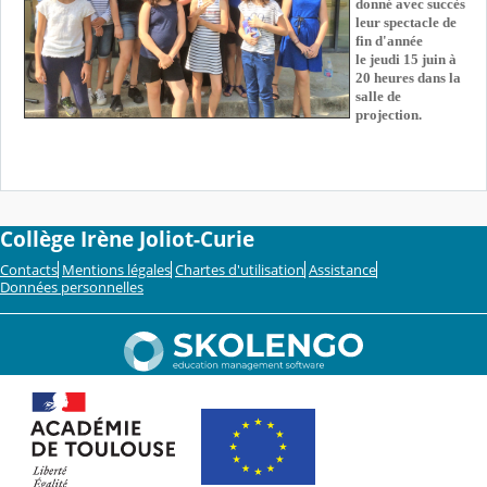
donné avec succès
leur spectacle de
fin d'année
le jeudi 15 juin à
20 heures dans la
salle de
projection.
Collège Irène Joliot-Curie
Contacts
Mentions légales
Chartes d'utilisation
Assistance
Données personnelles