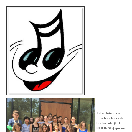
Félicitations à
tous les élèves de
la chorale (IJC
CHORAL) qui ont