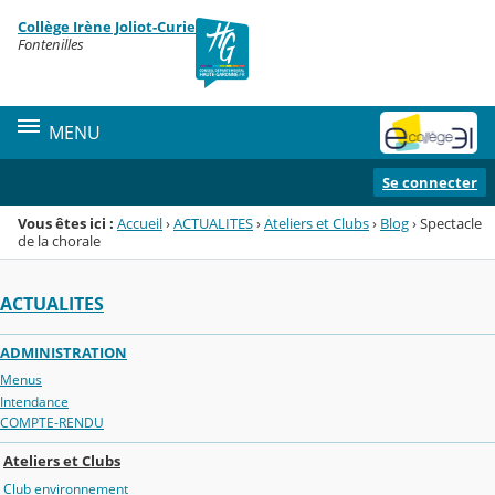
Panneau de gestion des cookies
Collège Irène Joliot-Curie
Menu de la rubrique
Contenu
Fontenilles
MENU
Se connecter
Vous êtes ici :
Accueil
›
ACTUALITES
›
Ateliers et Clubs
›
Blog
›
Spectacle
de la chorale
ACTUALITES
ADMINISTRATION
Menus
Intendance
COMPTE-RENDU
Ateliers et Clubs
Club environnement