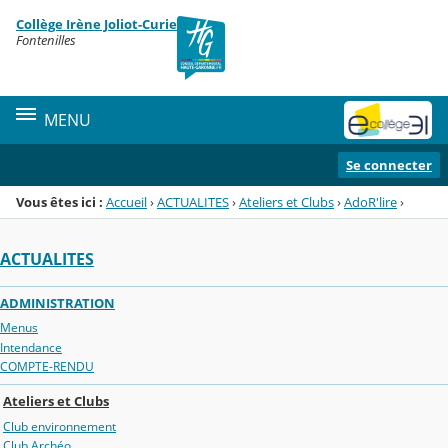
Panneau de gestion des cookies
Collège Irène Joliot-Curie
Menu de la rubrique
Contenu
Fontenilles
MENU
Se connecter
Vous êtes ici :
Accueil
›
ACTUALITES
›
Ateliers et Clubs
›
AdoR'lire
›
ACTUALITES
ADMINISTRATION
Menus
Intendance
COMPTE-RENDU
Ateliers et Clubs
Club environnement
Club Archéo